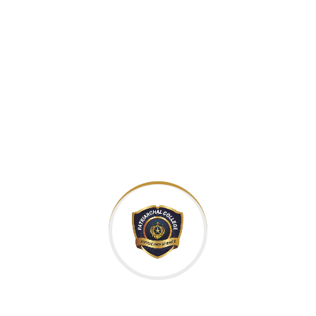
»البابا فرنسيس شخصية محبوبة واحترامة في جميع
أنحاء العالم. وهو يُنظر إليه على أنه زعيم روحي يهتم
بالفقراء والقضايا الاجتماعية.«
بطريرك أنطاكيا وسائر المشرق والإسكندرية
وأورشليم للرّوم الملكيّين الكاثوليك
البطريرك يوسف العبسي
حياته