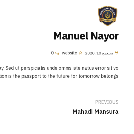
الصفحه الرئيسيه
معلومات عنا
Manuel Nayor
سبتمبر 10, 2020
website
0
. Sed ut perspiciatis unde omnis iste natus error sit vo
ion is the passport to the future for tomorrow belongs
PREVIOUS
Mahadi Mansura