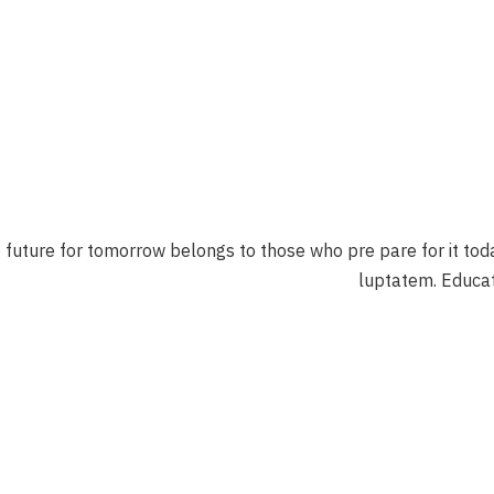
المعرض
المدارس
تواصل معنا
PORTAL
 future for tomorrow belongs to those who pre pare for it today
luptatem. Educat